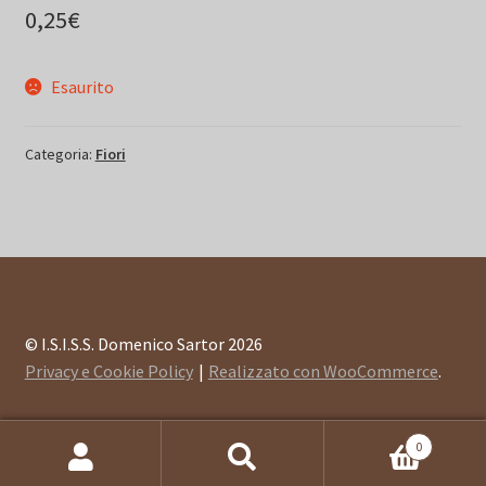
0,25
€
Esaurito
Categoria:
Fiori
© I.S.I.S.S. Domenico Sartor 2026
Privacy e Cookie Policy
Realizzato con WooCommerce
.
0
Cerca:
Cerca