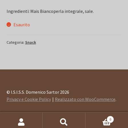
Ingredienti: Mais Biancoperla integrale, sale.
Esaurito
Categoria:
Snack
© I.S.I.S.S. Domenico Sartor 2026
Privacy e Cookie Policy
Realizzato con WooCommerce
.
0
Cerca:
Cerca