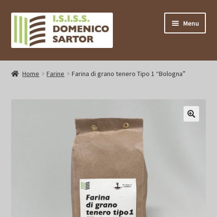
Vai
Vai
Menu
alla
al
navigazione
contenuto
Home
Home
Farine
Farina di grano tenero Tipo 1 “Bologna”
Carrello
Categorie
Il mio account
Pagamento
Privacy e Cookie Policy
Prodotti