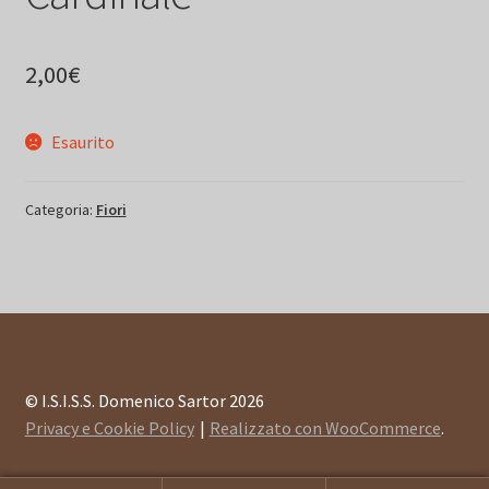
2,00
€
Esaurito
Categoria:
Fiori
© I.S.I.S.S. Domenico Sartor 2026
Privacy e Cookie Policy
Realizzato con WooCommerce
.