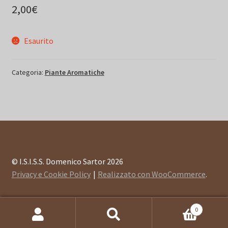
2,00
€
Esaurito
Categoria:
Piante Aromatiche
© I.S.I.S.S. Domenico Sartor 2026
Privacy e Cookie Policy
Realizzato con WooCommerce
.
0
Cerca:
Cerca