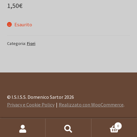
1,50
€
Esaurito
Categoria:
Fiori
© I.S.I.S.S. Domenico Sartor 2026
Privacy e Cookie Policy
Realizzato con WooCommerce
.
0
Cerca:
Cerca