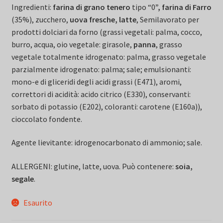
Ingredienti:
farina di grano tenero
tipo “0
”, farina di Farro
(35%), zucchero,
uova fresche, latte
, Semilavorato per
prodotti dolciari da forno (grassi vegetali: palma, cocco,
burro, acqua, oio vegetale: girasole,
panna
, grasso
vegetale totalmente idrogenato: palma, grasso vegetale
parzialmente idrogenato: palma; sale; emulsionanti:
mono-e di gliceridi degli acidi grassi (E471), aromi,
correttori di acidità: acido citrico (E330), conservanti:
sorbato di potassio (E202), coloranti: carotene (E160a)),
cioccolato fondente.
Agente lievitante: idrogenocarbonato di ammonio; sale.
ALLERGENI: glutine, latte, uova. Può contenere:
soia,
segale
.
Esaurito